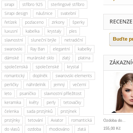
sirapi
stříbro 925
sterlingové stříbro
Sirapi design
náušnice
svatební
RECENZE
řetízek
pozlaceno
zirkony
šperky
luxusní
kabelka
krystaly
ples
Buďte pr
slavnostní
sluneční brýle
netradiční
swarovski
Ray Ban
elegantní
kabelky
dámské
muránské sklo
zlatý
platina
ZÁKAZNÍC
společenská
společenské
krystal
romantický
doplněk
swarovski elements
perličky
náhrdelník
jemný
večerní
leto
psaníčko
slavnostní příležitost
keramika
květy
perly
tetovačky
čelenka
sada prstýnků
prstýnek
prstýnky
tetování
Aviator
romantická
Ozdoba do...
155,00 Kč
do vlasů
ozdoba
rhodiováno
zlatá