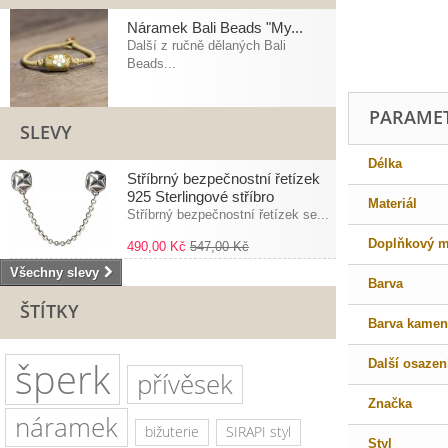
Náramek Bali Beads "My...
Další z ručně dělaných Bali
Beads...
PARAME
SLEVY
Délka
Stříbrný bezpečnostní řetízek
925 Sterlingové stříbro
Materiál
Stříbrný bezpečnostní řetízek se...
Doplňkový ma
490,00 Kč
547,00 Kč
Všechny slevy
Barva
ŠTÍTKY
Barva kamen
šperk
Další osazen
přívěsek
Značka
náramek
bižuterie
SIRAPI styl
Styl