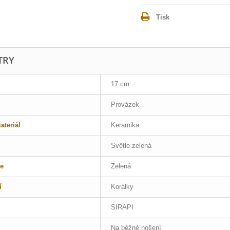
Tisk
TRY
17 cm
Provázek
teriál
Keramika
Světle zelená
e
Zelená
í
Korálky
SIRAPI
Na běžné nošení