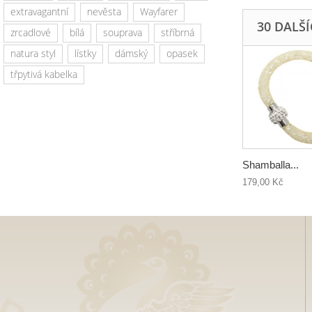
extravagantní
nevěsta
Wayfarer
30 DALŠ
zrcadlové
bílá
souprava
stříbrná
natura styl
lístky
dámský
opasek
třpytivá kabelka
Shamballa...
179,00 Kč