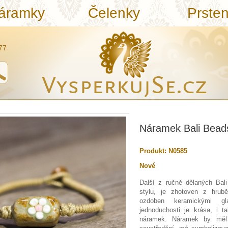
áramky
Čelenky
Prste
77
Náramek Bali Bead
Produkt:
N0585
Nové
Další z ručně dělaných Bal
stylu, je zhotoven z hrub
ozdoben keramickými gl
jednoduchosti je krása, i t
náramek. Náramek by měl