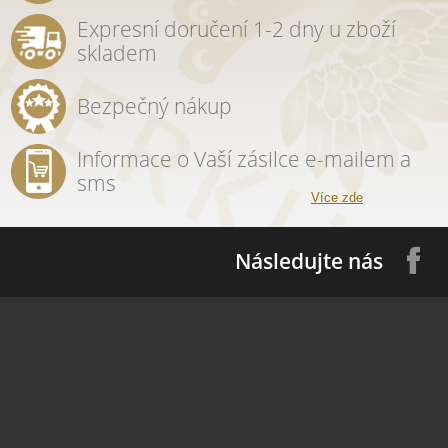
Expresní doručení 1-2 dny u zboží
skladem
Bezpečný nákup
Informace o Vaší zásilce e-mailem a
sms
Více zde
Následujte nás