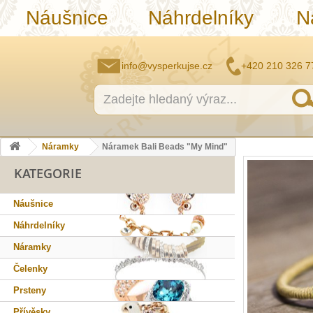
Náušnice
Náhrdelníky
N
info@vysperkujse.cz
+420 210 326 7
Náramky
Náramek Bali Beads "My Mind"
KATEGORIE
Náušnice
Náhrdelníky
Náramky
Čelenky
Prsteny
Přívěsky