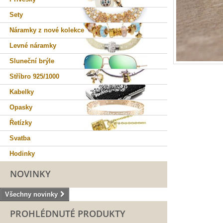
Sety
Náramky z nové kolekce
Levné náramky
Sluneční brýle
Stříbro 925/1000
Kabelky
Opasky
Řetízky
Svatba
Hodinky
NOVINKY
Všechny novinky
PROHLÉDNUTÉ PRODUKTY