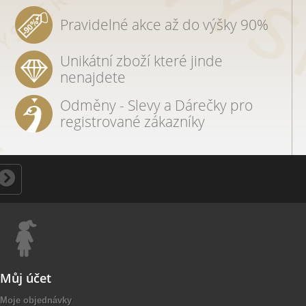
Pravidelné akce až do výšky 90%
Unikátní zboží které jinde
nenajdete
Odměny - Slevy a Dárečky pro
registrované zákazníky
Můj účet
Moje objednávky