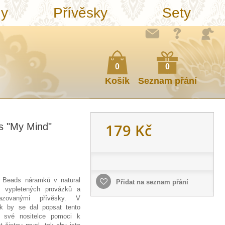
ny
Přívěsky
Sety
0
0
Košík
Seznam přání
179 Kč
s "My Mind"
i Beads náramků v natural
Přidat na seznam přání
ě vypletených provázků a
azovanými přívěsky. V
ak by se dal popsat tento
 své nositelce pomoci k