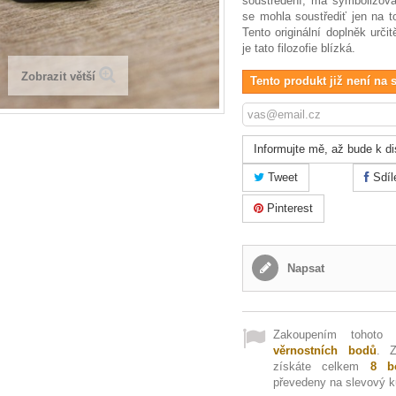
soustředění, má symbolizovat
se mohla soustřediť jen na t
Tento originální doplněk určit
je tato filozofie blízká.
Zobrazit větší
Tento produkt již není na 
Informujte mě, až bude k di
Tweet
Sdíl
Pinterest
Napsat
Zakoupením tohoto
věrnostních bodů
. 
získáte celkem
8
bo
převedeny na slevový 