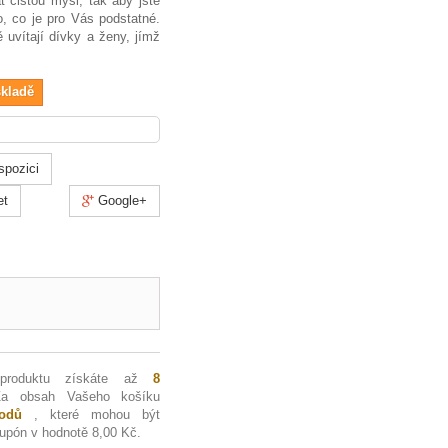
 čistou mysl, tak aby jste
o, co je pro Vás podstatné.
ě uvítají dívky a ženy, jímž
skladě
spozici
et
Google+
 produktu získáte až
8
Za obsah Vašeho košíku
dů
, které mohou být
kupón v hodnotě
8,00 Kč
.