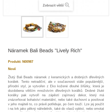
Zobrazit větší
Náramek Bali Beads "Lively Rich"
Produkt:
N00987
Nové
Žlutý Bali Beads náramek z keramických a drobných dřevěných
korálek. Tento netradiční, ale v současnosti stále populárnější,
přírodní styl, je vytvořen z Eko kožené dlouhé šňůrky, která je
dozdobena větším množstvím dřevěných korálků. Drobné žluté
korálky pak vytvoří na zápěstí zajímavý dekor, který má
znázorňovat bohatství materiální, nebo také duchovní a posilovat
v jeho majiteli to, co právě potřebuje, po čem touží. Lze jej použít
i na krk jako pěkný náhrdelník, také do vlasů vplést, nebo omotat