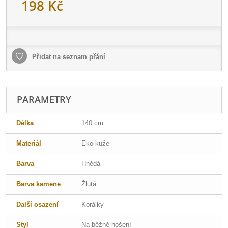
198 Kč
Přidat na seznam přání
PARAMETRY
Délka
140 cm
Materiál
Eko kůže
Barva
Hnědá
Barva kamene
Žlutá
Další osazení
Korálky
Styl
Na běžné nošení