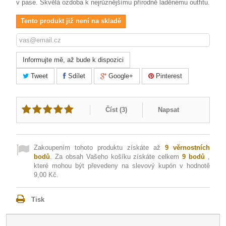
v pase. Skvělá ozdoba k nejrůznějšímu přírodně laděnému outfitu.
Tento produkt již není na skladě
Informujte mě, až bude k dispozici
Tweet
Sdílet
Google+
Pinterest
Číst (
3
)
Napsat
Zakoupením tohoto produktu získáte až
9
věrnostních
bodů
. Za obsah Vašeho košíku získáte celkem
9
bodů
,
které mohou být převedeny na slevový kupón v hodnotě
9,00 Kč
.
Tisk