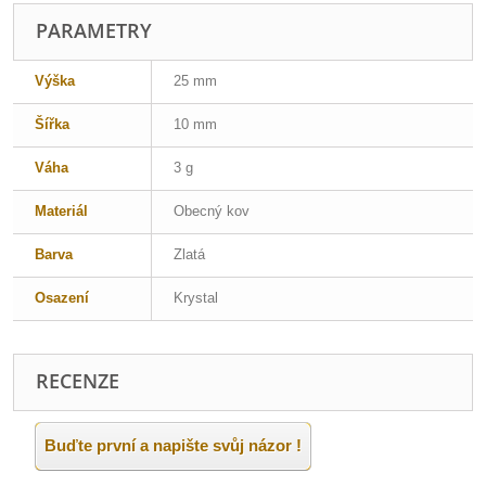
PARAMETRY
Výška
25 mm
Šířka
10 mm
Váha
3 g
Materiál
Obecný kov
Barva
Zlatá
Osazení
Krystal
RECENZE
Buďte první a napište svůj názor !