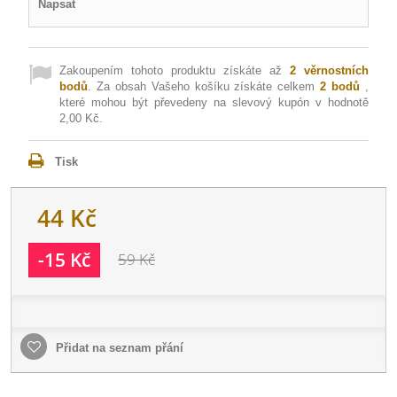
Napsat
Zakoupením tohoto produktu získáte až
2
věrnostních
bodů
. Za obsah Vašeho košíku získáte celkem
2
bodů
,
které mohou být převedeny na slevový kupón v hodnotě
2,00 Kč
.
Tisk
44 Kč
-15 Kč
59 Kč
Přidat na seznam přání