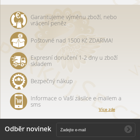
Garantujeme výměnu zboží, nebo
vrácení peněz
Poštovné nad 1500 Kč ZDARMA!
Expresní doručení 1-2 dny u zboží
skladem
Bezpečný nákup
Informace o Vaší zásilce e-mailem a
sms
Více zde
Odběr novinek