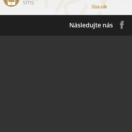
sms
Více zde
Následujte nás