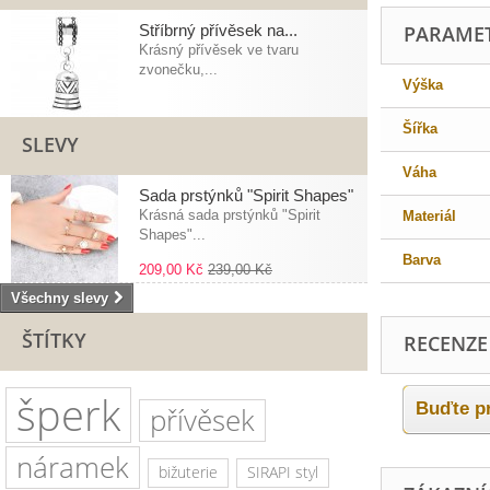
Stříbrný přívěsek na...
PARAME
Krásný přívěsek ve tvaru
zvonečku,...
Výška
Šířka
SLEVY
Váha
Sada prstýnků "Spirit Shapes"
Krásná sada prstýnků "Spirit
Materiál
Shapes"...
Barva
209,00 Kč
239,00 Kč
Všechny slevy
ŠTÍTKY
RECENZE
šperk
Buďte pr
přívěsek
náramek
bižuterie
SIRAPI styl