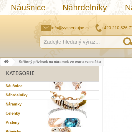
Náušnice
Náhrdelníky
N
info@vysperkujse.cz
+420 210 326 7
Stříbrný přívěsek na náramek ve tvaru zvonečku
KATEGORIE
Náušnice
Náhrdelníky
Náramky
Čelenky
Prsteny
Přívěsky