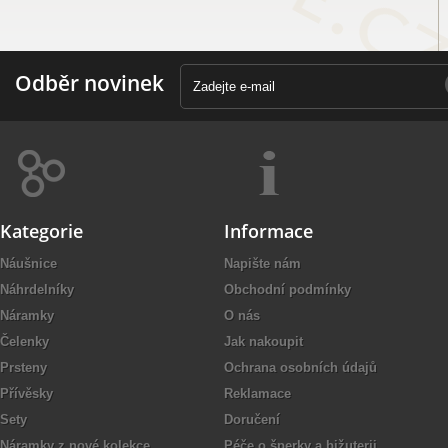
Odběr novinek
Kategorie
Informace
Náušnice
Napište nám
Náhrdelníky
Obchodní podmínky
Náramky
O nás
Čelenky
Jak nakoupit
Prsteny
Ochrana osobních údajů
Přívěsky
Reklamace
Sety
Doručení
Náramky z nové kolekce
Péče o šperky a bižuterii