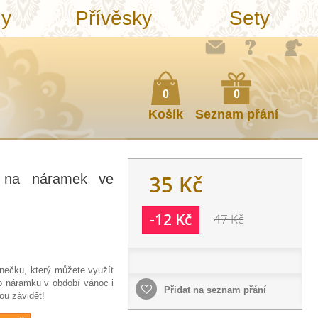
ny
Přívěsky
Sety
0
0
Košík
Seznam přání
35 Kč
k na náramek ve
-12 Kč
47 Kč
nečku, který můžete využít
ho náramku v období vánoc i
Přidat na seznam přání
ou závidět!