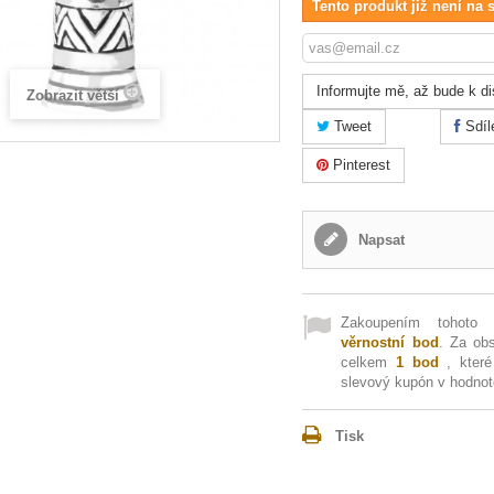
Tento produkt již není na 
Informujte mě, až bude k di
Zobrazit větší
Tweet
Sdíl
Pinterest
Napsat
Zakoupením tohoto
věrnostní bod
. Za ob
celkem
1
bod
, které
slevový kupón v hodno
Tisk