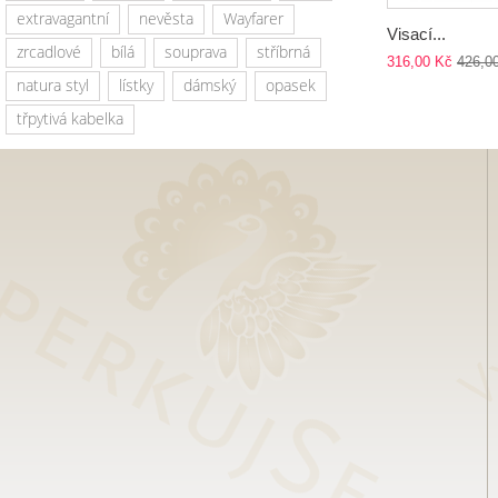
extravagantní
nevěsta
Wayfarer
Visací...
zrcadlové
bílá
souprava
stříbrná
316,00 Kč
426,0
natura styl
lístky
dámský
opasek
třpytivá kabelka