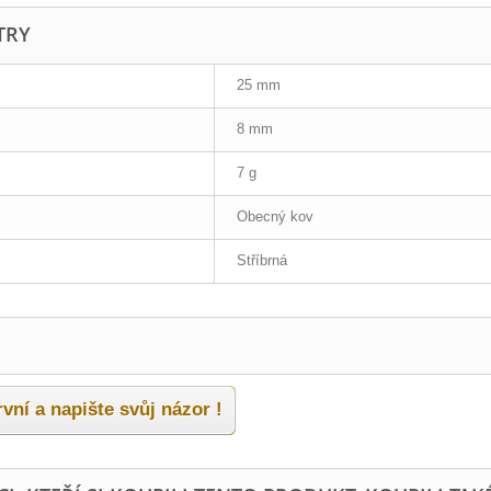
TRY
25 mm
8 mm
7 g
Obecný kov
Stříbrná
vní a napište svůj názor !