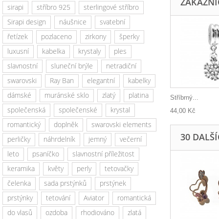
ZÁKAZNÍC
sirapi
stříbro 925
sterlingové stříbro
Sirapi design
náušnice
svatební
řetízek
pozlaceno
zirkony
šperky
luxusní
kabelka
krystaly
ples
slavnostní
sluneční brýle
netradiční
swarovski
Ray Ban
elegantní
kabelky
dámské
muránské sklo
zlatý
platina
Stříbrný...
společenská
společenské
krystal
44,00 Kč
romantický
doplněk
swarovski elements
30 DALŠ
perličky
náhrdelník
jemný
večerní
leto
psaníčko
slavnostní příležitost
keramika
květy
perly
tetovačky
čelenka
sada prstýnků
prstýnek
prstýnky
tetování
Aviator
romantická
do vlasů
ozdoba
rhodiováno
zlatá