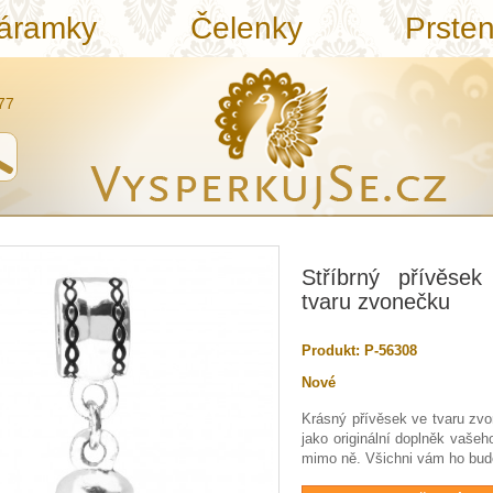
áramky
Čelenky
Prste
77
Stříbrný přívěse
tvaru zvonečku
Produkt:
P-56308
Nové
Krásný přívěsek ve tvaru zvo
jako originální doplněk vaše
mimo ně. Všichni vám ho bud