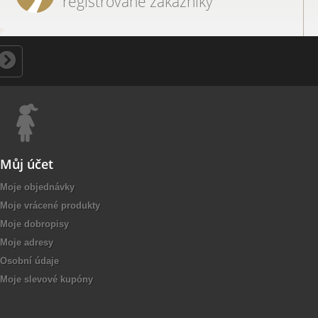
registrované zákazníky
Můj účet
Moje objednávky
Moje vrácené produkty
Moje dobropisy
Moje adresy
Osobní údaje
Moje slevové kupóny