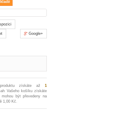
skladě
spozici
et
Google+
 produktu získáte až
1
sah Vašeho košíku získáte
 mohou být převedeny na
tě
1,00 Kč
.