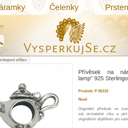
áramky
Čelenky
Prste
77
rlingové stříbro
Přívěsek na nár
lamp" 925 Sterlingo
Produkt:
P-56332
Nové
Originální přívěsek ve tva
má otvíratelné víko a plní
originálním doplňkem pro va