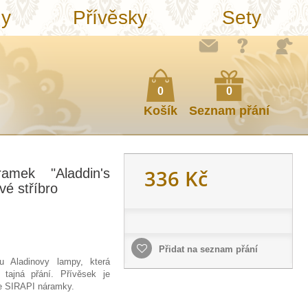
ny
Přívěsky
Sety
0
0
Košík
Seznam přání
336 Kč
amek "Aladdin's
vé stříbro
Přidat na seznam přání
ru Aladinovy lampy, která
 tajná přání. Přívěsek je
še SIRAPI náramky.