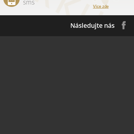
sms
Více zde
Následujte nás