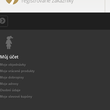
registrované zákazníky
Můj účet
Moje objednávky
Moje vrácené produkty
Moje dobropisy
Moje adresy
Osobní údaje
Moje slevové kupóny