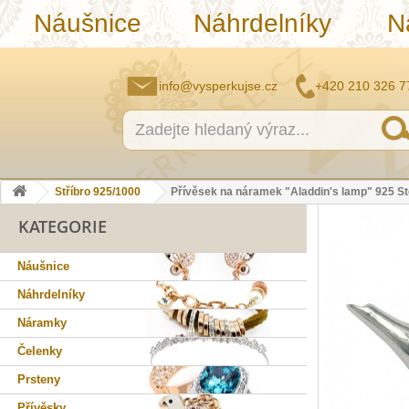
Náušnice
Náhrdelníky
N
info@vysperkujse.cz
+420 210 326 7
Stříbro 925/1000
Přívěsek na náramek "Aladdin's lamp" 925 Ste
KATEGORIE
Náušnice
Náhrdelníky
Náramky
Čelenky
Prsteny
Přívěsky