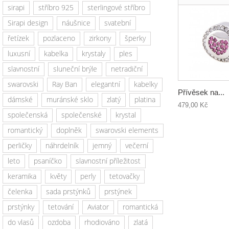
sirapi
stříbro 925
sterlingové stříbro
Sirapi design
náušnice
svatební
řetízek
pozlaceno
zirkony
šperky
luxusní
kabelka
krystaly
ples
slavnostní
sluneční brýle
netradiční
swarovski
Ray Ban
elegantní
kabelky
Přívěsek na...
dámské
muránské sklo
zlatý
platina
479,00 Kč
společenská
společenské
krystal
romantický
doplněk
swarovski elements
perličky
náhrdelník
jemný
večerní
leto
psaníčko
slavnostní příležitost
keramika
květy
perly
tetovačky
čelenka
sada prstýnků
prstýnek
prstýnky
tetování
Aviator
romantická
do vlasů
ozdoba
rhodiováno
zlatá