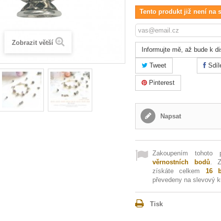
Tento produkt již není na 
Zobrazit větší
Informujte mě, až bude k di
Tweet
Sdíl
Pinterest
Napsat
Zakoupením tohoto 
věrnostních bodů
. 
získáte celkem
16
b
převedeny na slevový 
Tisk