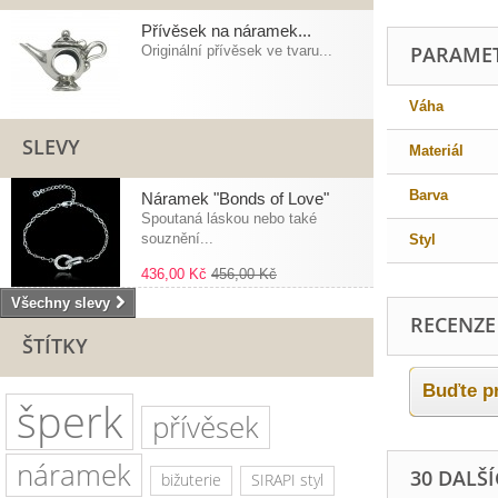
Přívěsek na náramek...
PARAME
Originální přívěsek ve tvaru...
Váha
SLEVY
Materiál
Barva
Náramek "Bonds of Love"
Spoutaná láskou nebo také
souznění...
Styl
436,00 Kč
456,00 Kč
Všechny slevy
RECENZE
ŠTÍTKY
Buďte pr
šperk
přívěsek
náramek
30 DALŠ
bižuterie
SIRAPI styl