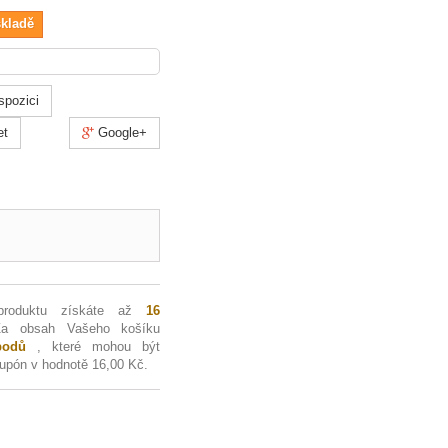
skladě
spozici
et
Google+
produktu získáte až
16
Za obsah Vašeho košíku
odů
, které mohou být
kupón v hodnotě
16,00 Kč
.