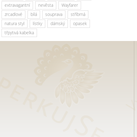
extravagantní
nevěsta
Wayfarer
zrcadlové
bílá
souprava
stříbrná
natura styl
lístky
dámský
opasek
třpytivá kabelka