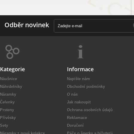
Odběr novinek
Kategorie
Informace
Náušnice
Napište nám
Náhrdelníky
Obchodní podmínky
Náramky
O nás
Čelenky
Jak nakoupit
Prsteny
Ochrana osobních údajů
Přívěsky
Reklamace
Sety
Doručení
Náramky z nové kolekce
Péče o šperky a bižuterii