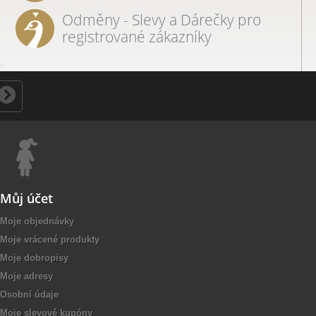
Odměny - Slevy a Dárečky pro
registrované zákazníky
Můj účet
Moje objednávky
Moje vrácené produkty
Moje dobropisy
Moje adresy
Osobní údaje
Moje slevové kupóny