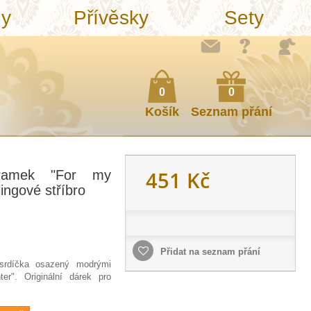
ny
Přívěsky
Sety
0
0
Košík
Seznam přání
451 Kč
ramek "For my
ingové stříbro
Přidat na seznam přání
 srdíčka osazený modrými
er". Originální dárek pro