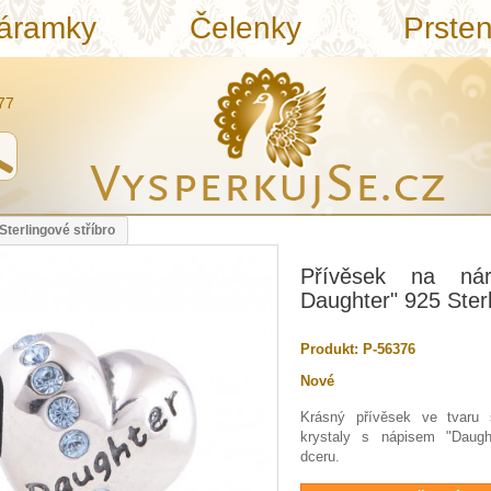
áramky
Čelenky
Prste
77
terlingové stříbro
Přívěsek na ná
Daughter" 925 Sterl
Produkt:
P-56376
Nové
Krásný přívěsek ve tvaru
krystaly s nápisem "Daught
dceru.