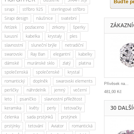
Buďte pr
sirapi
stříbro 925
sterlingové stříbro
Sirapi design
náušnice
svatební
ZÁKAZNÍC
řetízek
pozlaceno
zirkony
šperky
luxusní
kabelka
krystaly
ples
slavnostní
sluneční brýle
netradiční
swarovski
Ray Ban
elegantní
kabelky
dámské
muránské sklo
zlatý
platina
společenská
společenské
krystal
romantický
doplněk
swarovski elements
Přívěsek na...
perličky
náhrdelník
jemný
večerní
481,00 Kč
leto
psaníčko
slavnostní příležitost
30 DALŠ
keramika
květy
perly
tetovačky
čelenka
sada prstýnků
prstýnek
prstýnky
tetování
Aviator
romantická