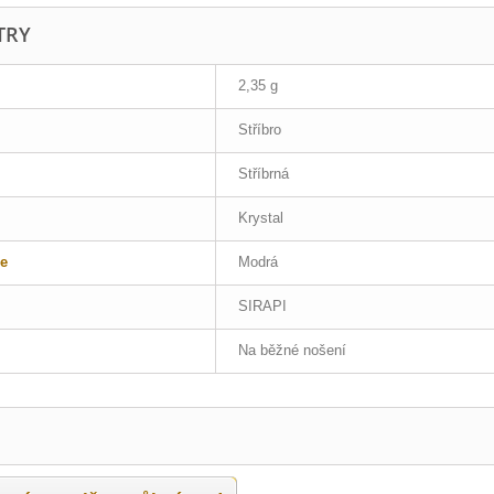
TRY
2,35 g
Stříbro
Stříbrná
Krystal
e
Modrá
SIRAPI
Na běžné nošení