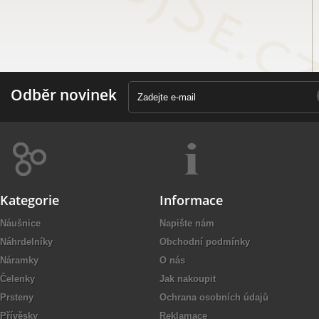
Odběr novinek
Kategorie
Informace
Náušnice
Napište nám
Náhrdelníky
Obchodní podmínky
Náramky
O nás
Čelenky
Jak nakoupit
Prsteny
Ochrana osobních údajů
Přívěsky
Reklamace