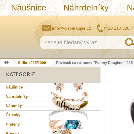
Náušnice
Náhrdelníky
N
info@vysperkujse.cz
+420 210 326 7
Stříbro 925/1000
Přívěsek na náramek "For my Daughter" 925 S
KATEGORIE
Náušnice
Náhrdelníky
Náramky
Čelenky
Prsteny
Přívěsky