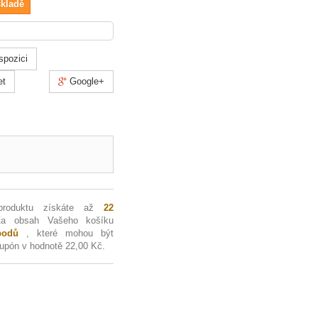
skladě
spozici
et
Google+
produktu získáte až
22
Za obsah Vašeho košíku
odů
, které mohou být
kupón v hodnotě
22,00 Kč
.