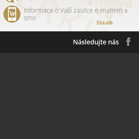
Informace o Vaší zásilce e-mailem a
sms
Více zde
Následujte nás