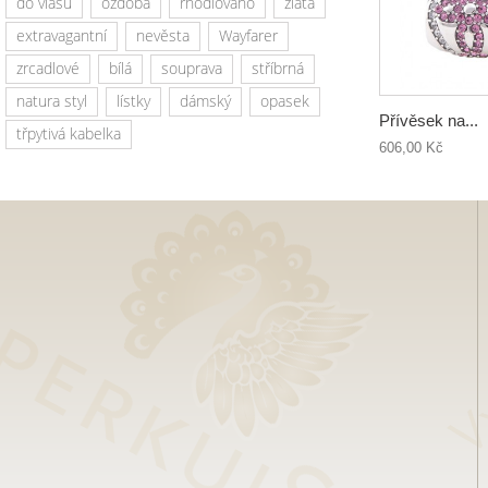
do vlasů
ozdoba
rhodiováno
zlatá
extravagantní
nevěsta
Wayfarer
zrcadlové
bílá
souprava
stříbrná
natura styl
lístky
dámský
opasek
Přívěsek na...
třpytivá kabelka
606,00 Kč