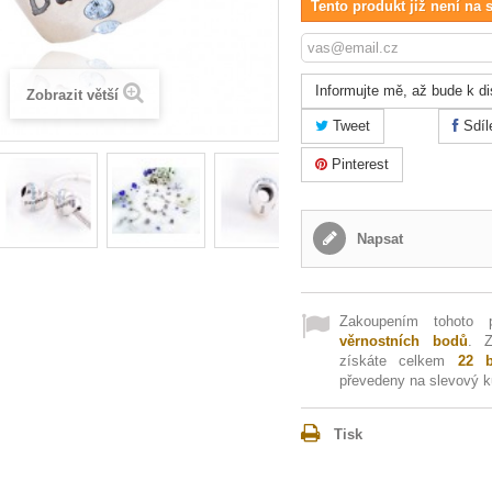
Tento produkt již není na 
Informujte mě, až bude k di
Zobrazit větší
Tweet
Sdíl
Pinterest
Napsat
Zakoupením tohoto 
věrnostních bodů
. 
získáte celkem
22
b
převedeny na slevový 
Tisk