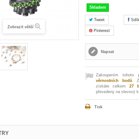
Skladem
Tweet
Sdíl
Zobrazit větší
Pinterest
Napsat
Zakoupením tohoto 
věrnostních bodů
. 
získáte celkem
27
b
převedeny na slevový 
Tisk
TRY