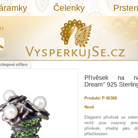
áramky
Čelenky
Prste
77
lingové stříbro
Přívěsek na ná
Dream" 925 Sterlin
Produkt:
P-56368
Nové
Elegantní přívěsek se zelen
nichž jsou vsazeny jemn
přívěsek, vhodný jako d
příležitostem.