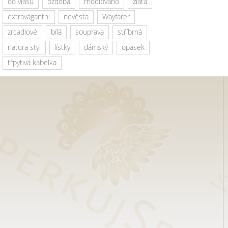
do vlasů
ozdoba
rhodiováno
zlatá
extravagantní
nevěsta
Wayfarer
zrcadlové
bílá
souprava
stříbrná
natura styl
lístky
dámský
opasek
třpytivá kabelka