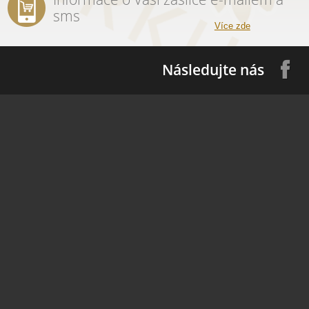
sms
Více zde
Následujte nás