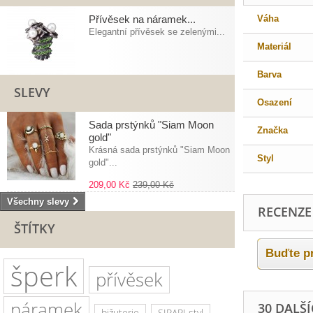
Přívěsek na náramek...
Váha
Elegantní přívěsek se zelenými...
Materiál
Barva
SLEVY
Osazení
Sada prstýnků "Siam Moon
Značka
gold"
Krásná sada prstýnků "Siam Moon
Styl
gold"...
209,00 Kč
239,00 Kč
Všechny slevy
RECENZE
ŠTÍTKY
Buďte pr
šperk
přívěsek
náramek
30 DALŠ
bižuterie
SIRAPI styl