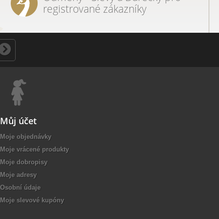
registrované zákazníky
Můj účet
Moje objednávky
Moje vrácené produkty
Moje dobropisy
Moje adresy
Osobní údaje
Moje slevové kupóny