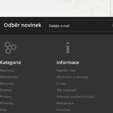
Odběr novinek
Kategorie
Informace
Náušnice
Napište nám
Náhrdelníky
Obchodní podmínky
Náramky
O nás
Čelenky
Jak nakoupit
Prsteny
Ochrana osobních údajů
Přívěsky
Reklamace
Sety
Doručení