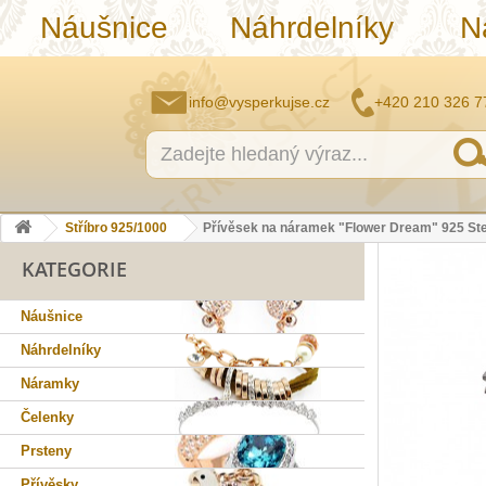
Náušnice
Náhrdelníky
N
info@vysperkujse.cz
+420 210 326 7
Stříbro 925/1000
Přívěsek na náramek "Flower Dream" 925 Ster
KATEGORIE
Náušnice
Náhrdelníky
Náramky
Čelenky
Prsteny
Přívěsky