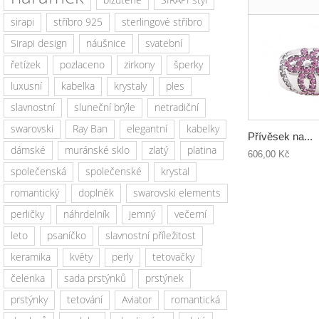
sirapi
stříbro 925
sterlingové stříbro
Sirapi design
náušnice
svatební
řetízek
pozlaceno
zirkony
šperky
luxusní
kabelka
krystaly
ples
slavnostní
sluneční brýle
netradiční
swarovski
Ray Ban
elegantní
kabelky
Přívěsek na...
dámské
muránské sklo
zlatý
platina
606,00 Kč
společenská
společenské
krystal
romantický
doplněk
swarovski elements
perličky
náhrdelník
jemný
večerní
leto
psaníčko
slavnostní příležitost
keramika
květy
perly
tetovačky
čelenka
sada prstýnků
prstýnek
prstýnky
tetování
Aviator
romantická