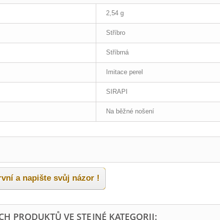
2,54 g
Stříbro
Stříbrná
Imitace perel
SIRAPI
Na běžné nošení
vní a napište svůj názor !
ÍCH PRODUKTŮ VE STEJNÉ KATEGORII: