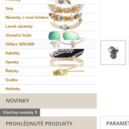
Sety
Náramky z nové kolekce
Levné náramky
Sluneční brýle
Stříbro 925/1000
Kabelky
Opasky
Řetízky
Svatba
Hodinky
NOVINKY
Všechny novinky
PARAME
PROHLÉDNUTÉ PRODUKTY