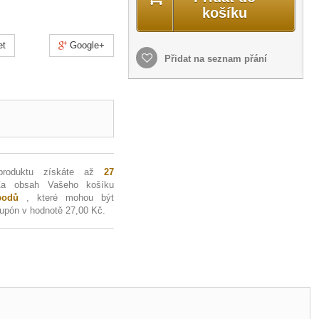
košíku
et
Google+
Přidat na seznam přání
produktu získáte až
27
Za obsah Vašeho košíku
odů
, které mohou být
kupón v hodnotě
27,00 Kč
.