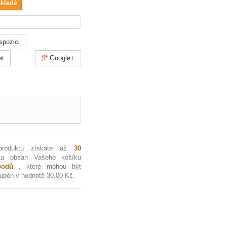
skladě
spozici
et
Google+
produktu získáte až
30
Za obsah Vašeho košíku
odů
, které mohou být
kupón v hodnotě
30,00 Kč
.