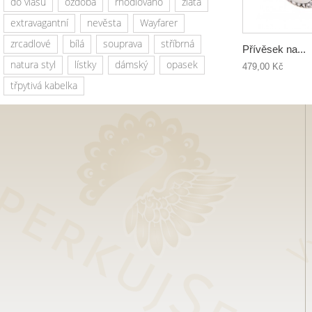
do vlasů
ozdoba
rhodiováno
zlatá
extravagantní
nevěsta
Wayfarer
zrcadlové
bílá
souprava
stříbrná
Přívěsek na...
natura styl
lístky
dámský
opasek
479,00 Kč
třpytivá kabelka