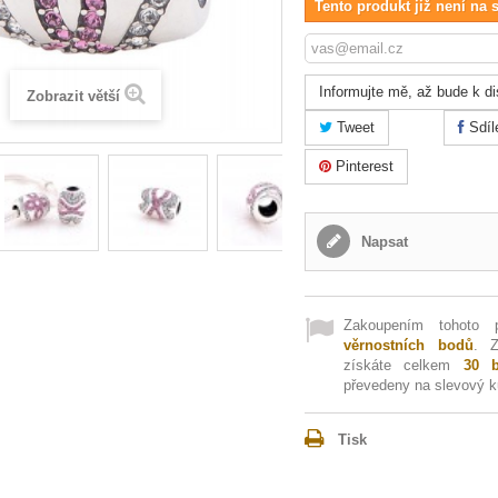
Tento produkt již není na 
Informujte mě, až bude k di
Zobrazit větší
Tweet
Sdíl
Pinterest
Napsat
Zakoupením tohoto 
věrnostních bodů
. 
získáte celkem
30
b
převedeny na slevový 
Tisk