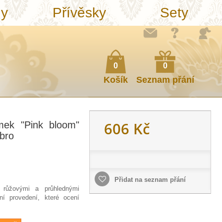
ny
Přívěsky
Sety
0
0
Košík
Seznam přání
606 Kč
mek "Pink bloom"
íbro
Přidat na seznam přání
ý růžovými a průhlednými
ní provedení, které ocení