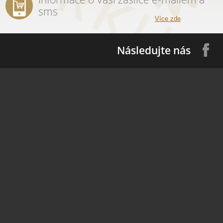
sms
Více zde
Následujte nás