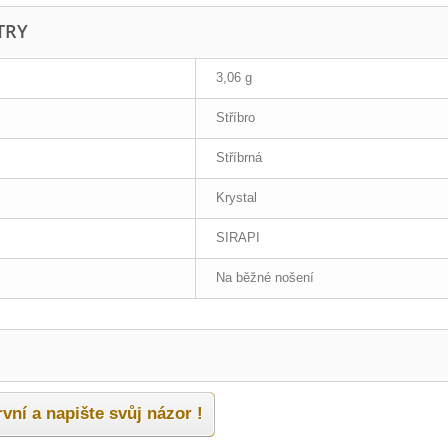
TRY
3,06 g
Stříbro
Stříbrná
Krystal
SIRAPI
Na běžné nošení
vní a napište svůj názor !