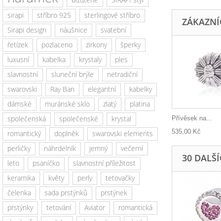
sirapi
stříbro 925
sterlingové stříbro
ZÁKAZNÍC
Sirapi design
náušnice
svatební
řetízek
pozlaceno
zirkony
šperky
luxusní
kabelka
krystaly
ples
slavnostní
sluneční brýle
netradiční
swarovski
Ray Ban
elegantní
kabelky
dámské
muránské sklo
zlatý
platina
společenská
společenské
krystal
Přívěsek na...
535,00 Kč
romantický
doplněk
swarovski elements
perličky
náhrdelník
jemný
večerní
30 DALŠ
leto
psaníčko
slavnostní příležitost
keramika
květy
perly
tetovačky
čelenka
sada prstýnků
prstýnek
prstýnky
tetování
Aviator
romantická