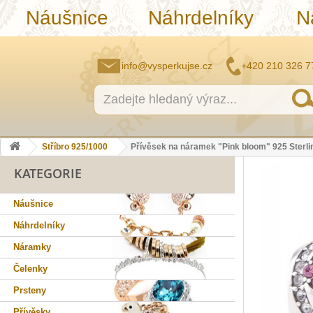
Náušnice
Náhrdelníky
N
info@vysperkujse.cz
+420 210 326 7
Stříbro 925/1000
Přívěsek na náramek "Pink bloom" 925 Sterli
KATEGORIE
Náušnice
Náhrdelníky
Náramky
Čelenky
Prsteny
Přívěsky