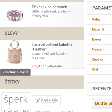
Přívěsek na náramek...
PARAME
Stříbrný přívěsek zdobený
růžovými a...
Váha
Materiál
SLEVY
Barva
Luxusní večerní kabelka
"Feather"
Osazení
Luxusní večerní kabelka
"Feather"...
Značka
735,00 Kč
835,00 Kč
Styl
Všechny slevy
ŠTÍTKY
RECENZE
šperk
přívěsek
Buďte pr
náramek
bižuterie
SIRAPI styl