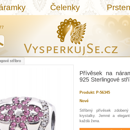
áramky
Čelenky
Prste
77
ngové stříbro
Přívěsek na nára
925 Sterlingové stř
Produkt:
P-56345
Nové
Stříbrný přívěsek zdoben
krystalky. Jemné a elegant
každá žena.