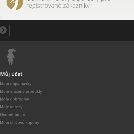
registrované zákazníky
Můj účet
Moje objednávky
Moje vrácené produkty
Moje dobropisy
Moje adresy
Osobní údaje
Moje slevové kupóny