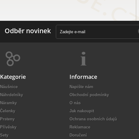
Odběr novinek
Kategorie
Informace
Náušnice
Napište nám
Náhrdelníky
Obchodní podmínky
Náramky
O nás
Čelenky
Jak nakoupit
Prsteny
Ochrana osobních údajů
Přívěsky
Reklamace
Sety
Doručení