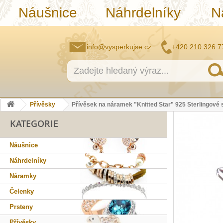
Náušnice
Náhrdelníky
N
info@vysperkujse.cz
+420 210 326 7
Přívěsky
Přívěsek na náramek "Knitted Star" 925 Sterlingové s
KATEGORIE
Náušnice
Náhrdelníky
Náramky
Čelenky
Prsteny
Přívěsky