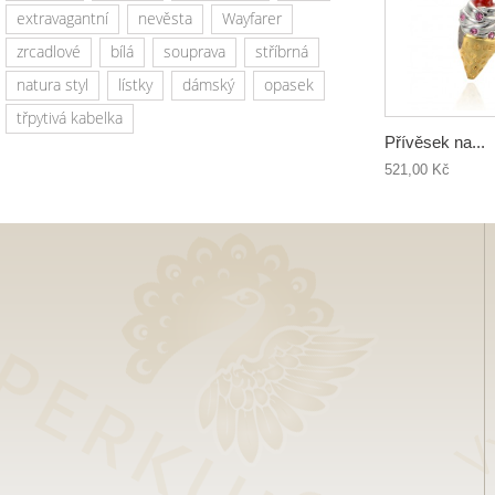
extravagantní
nevěsta
Wayfarer
zrcadlové
bílá
souprava
stříbrná
natura styl
lístky
dámský
opasek
třpytivá kabelka
Přívěsek na...
521,00 Kč