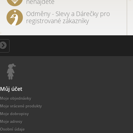
nenajdete
Odměny - Slevy a Dárečky pro
registrované zákazníky
Můj účet
Moje objednávky
Moje vrácené produkty
Moje dobropisy
Moje adresy
Osobní údaje