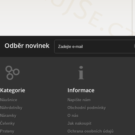
Odběr novinek
Kategorie
Informace
Náušnice
Napište nám
Náhrdelníky
Obchodní podmínky
Náramky
O nás
Čelenky
Jak nakoupit
Prsteny
Ochrana osobních údajů