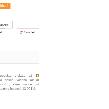
skladě
spozici
et
Google+
produktu získáte až
13
Za obsah Vašeho košíku
odů
, které mohou být
kupón v hodnotě
13,00 Kč
.