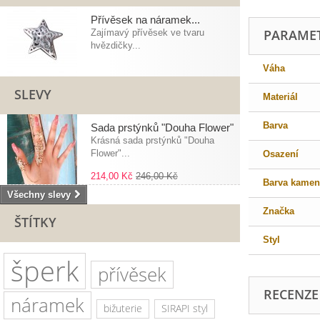
Přívěsek na náramek...
PARAME
Zajímavý přívěsek ve tvaru
hvězdičky...
Váha
SLEVY
Materiál
Barva
Sada prstýnků "Douha Flower"
Krásná sada prstýnků "Douha
Flower"...
Osazení
214,00 Kč
246,00 Kč
Barva kamen
Všechny slevy
Značka
ŠTÍTKY
Styl
šperk
přívěsek
RECENZE
náramek
bižuterie
SIRAPI styl