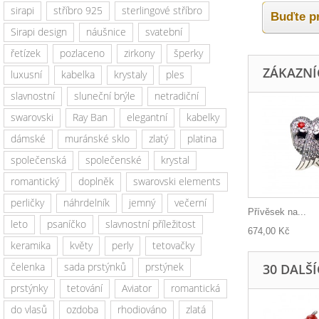
sirapi
stříbro 925
sterlingové stříbro
Buďte pr
Sirapi design
náušnice
svatební
řetízek
pozlaceno
zirkony
šperky
ZÁKAZNÍC
luxusní
kabelka
krystaly
ples
slavnostní
sluneční brýle
netradiční
swarovski
Ray Ban
elegantní
kabelky
dámské
muránské sklo
zlatý
platina
společenská
společenské
krystal
romantický
doplněk
swarovski elements
perličky
náhrdelník
jemný
večerní
Přívěsek na...
leto
psaníčko
slavnostní příležitost
674,00 Kč
keramika
květy
perly
tetovačky
čelenka
sada prstýnků
prstýnek
30 DALŠ
prstýnky
tetování
Aviator
romantická
do vlasů
ozdoba
rhodiováno
zlatá