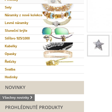
Sety
Náramky z nové kolekce
Levné náramky
Sluneční brýle
Stříbro 925/1000
Kabelky
Opasky
Řetízky
Svatba
Hodinky
NOVINKY
Všechny novinky
PROHLÉDNUTÉ PRODUKTY