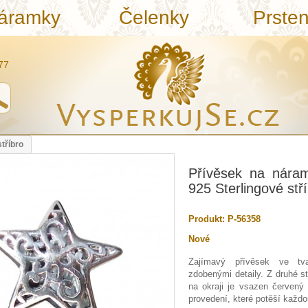
áramky
Čelenky
Prste
77
tříbro
Přívěsek na náram
925 Sterlingové stř
Produkt:
P-56358
Nové
Zajímavý přívěsek ve tv
zdobenými detaily. Z druhé st
na okraji je vsazen červený 
provedení, které potěší každ