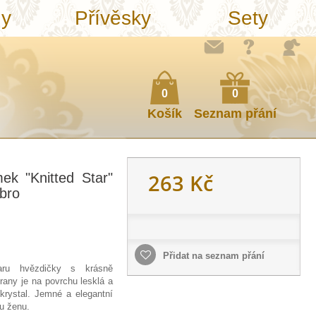
ny
Přívěsky
Sety
0
0
Košík
Seznam přání
263 Kč
ek "Knitted Star"
íbro
Přidat na seznam přání
aru hvězdičky s krásně
rany je na povrchu lesklá a
krystal. Jemné a elegantní
ou ženu.