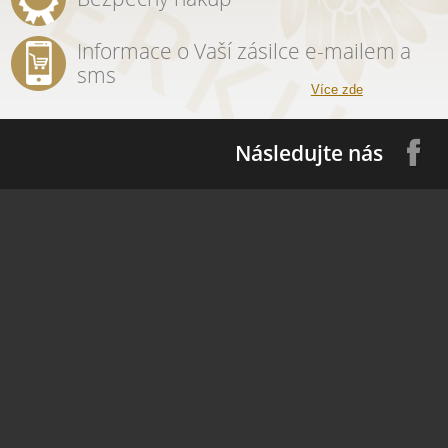
Informace o Vaší zásilce e-mailem a
sms
Více zde
Následujte nás