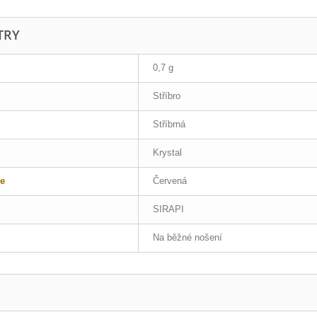
TRY
0,7 g
Stříbro
Stříbrná
Krystal
e
Červená
SIRAPI
Na běžné nošení