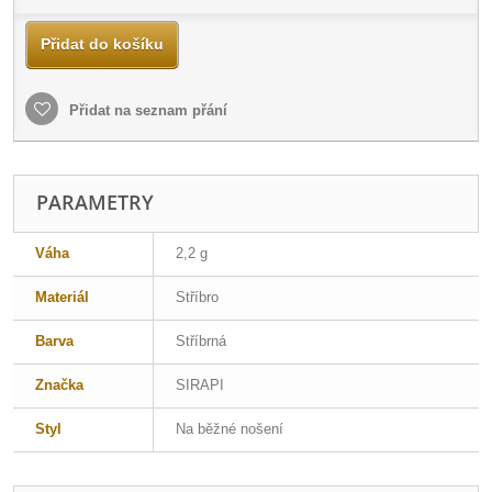
Přidat do košíku
Přidat na seznam přání
PARAMETRY
Váha
2,2 g
Materiál
Stříbro
Barva
Stříbrná
Značka
SIRAPI
Styl
Na běžné nošení