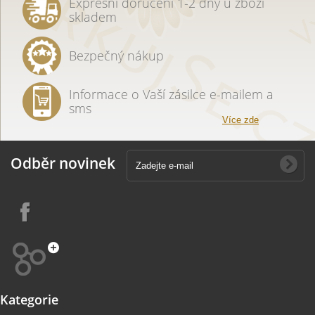
Expresní doručení 1-2 dny u zboží
skladem
Bezpečný nákup
Informace o Vaší zásilce e-mailem a
sms
Více zde
Odběr novinek
Kategorie