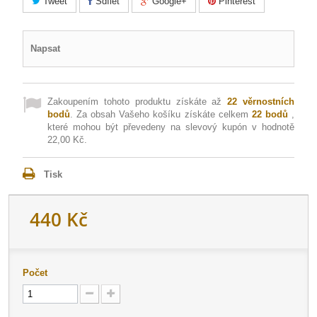
Tweet
Sdílet
Google+
Pinterest
Napsat
Zakoupením tohoto produktu získáte až
22
věrnostních
bodů
. Za obsah Vašeho košíku získáte celkem
22
bodů
,
které mohou být převedeny na slevový kupón v hodnotě
22,00 Kč
.
Tisk
440 Kč
Počet