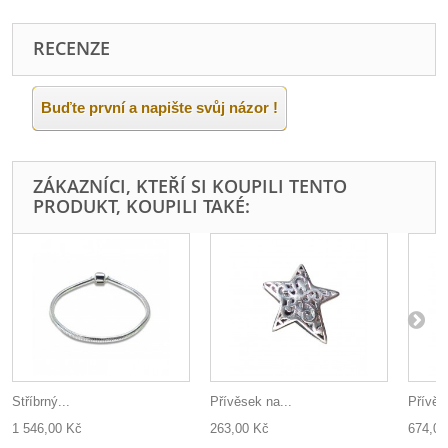
RECENZE
Buďte první a napište svůj názor !
ZÁKAZNÍCI, KTEŘÍ SI KOUPILI TENTO
PRODUKT, KOUPILI TAKÉ:
Stříbrný...
Přívěsek na...
Přívěs
1 546,00 Kč
263,00 Kč
674,00