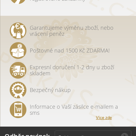
Garantujeme výměnu zboží, nebo
vrácení peněz
Poštovné nad 1500 Kč ZDARMA!
Expresní doručení 1-2 dny u zboží
skladem
Bezpečný nákup
Informace o Vaší zásilce e-mailem a
sms
Více zde