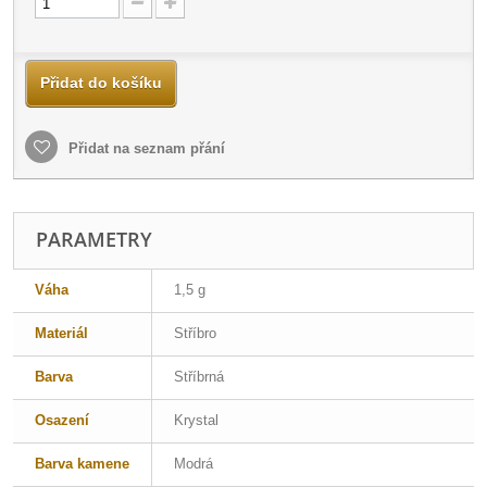
Přidat do košíku
Přidat na seznam přání
PARAMETRY
Váha
1,5 g
Materiál
Stříbro
Barva
Stříbrná
Osazení
Krystal
Barva kamene
Modrá