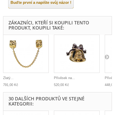
Buďte první a napište svůj názor !
ZÁKAZNÍCI, KTEŘÍ SI KOUPILI TENTO
PRODUKT, KOUPILI TAKÉ:
Zlatý...
Přívěsek na...
Přívěs
791,00 Kč
520,00 Kč
448,00
30 DALŠÍCH PRODUKTŮ VE STEJNÉ
KATEGORII: