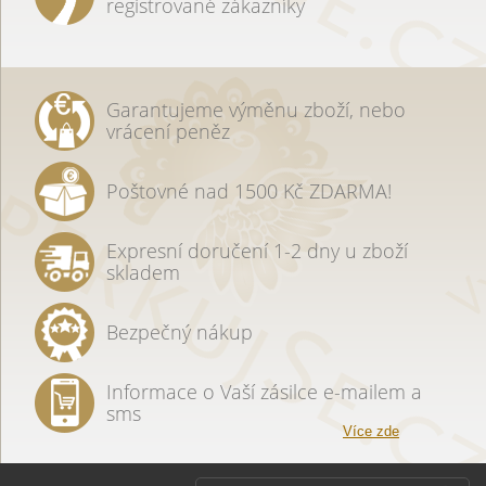
registrované zákazníky
Garantujeme výměnu zboží, nebo
vrácení peněz
Poštovné nad 1500 Kč ZDARMA!
Expresní doručení 1-2 dny u zboží
skladem
Bezpečný nákup
Informace o Vaší zásilce e-mailem a
sms
Více zde