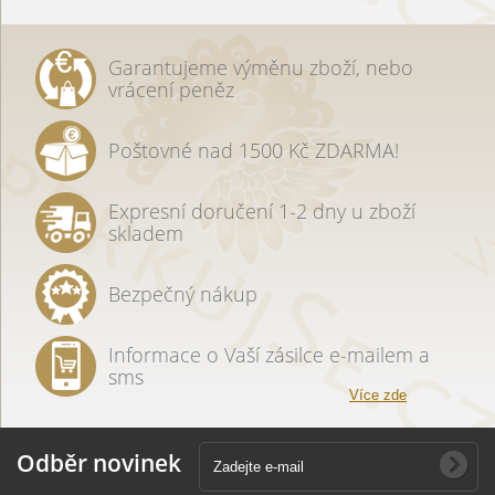
Garantujeme výměnu zboží, nebo
vrácení peněz
Poštovné nad 1500 Kč ZDARMA!
Expresní doručení 1-2 dny u zboží
skladem
Bezpečný nákup
Informace o Vaší zásilce e-mailem a
sms
Více zde
Odběr novinek