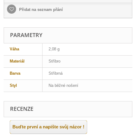
Přidat na seznam přání
PARAMETRY
Váha
2,08 g
Materiál
Stříbro
Barva
Stříbrná
Styl
Na běžné nošení
RECENZE
Buďte první a napište svůj názor !