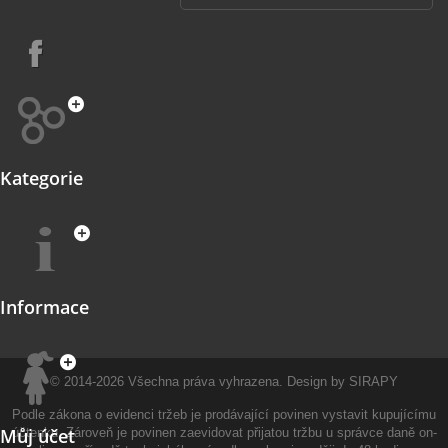
Kategorie
Informace
© 2014-2026
Všechna práva vyhrazena.
Design by
SIRAPY
Podle zákona o evidenci tržeb je prodávající povinen vystavit kupujícímu
Můj účet
účtenku. Zároveň je povinen zaevidovat přijatou tržbu u správce daně on-