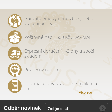
Garantujeme výměnu zboží, nebo
vrácení peněz
Poštovné nad 1500 Kč ZDARMA!
Expresní doručení 1-2 dny u zboží
skladem
Bezpečný nákup
Informace o Vaší zásilce e-mailem a
sms
Více zde
Odběr novinek