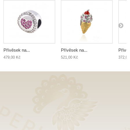
Přívěsek na...
Přívěsek na...
Přívěs
479,00 Kč
521,00 Kč
372,00