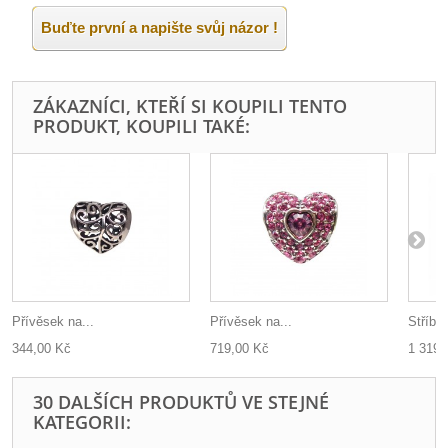
Buďte první a napište svůj názor !
ZÁKAZNÍCI, KTEŘÍ SI KOUPILI TENTO
PRODUKT, KOUPILI TAKÉ:
Přívěsek na...
Přívěsek na...
Stříbrn
344,00 Kč
719,00 Kč
1 319,
30 DALŠÍCH PRODUKTŮ VE STEJNÉ
KATEGORII: