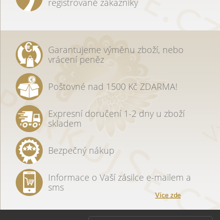
registrované zákazníky
Garantujeme výměnu zboží, nebo
vrácení peněz
Poštovné nad 1500 Kč ZDARMA!
Expresní doručení 1-2 dny u zboží
skladem
Bezpečný nákup
Informace o Vaší zásilce e-mailem a
sms
Více zde