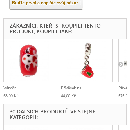
Buďte první a napište svůj názor !
ZÁKAZNÍCI, KTEŘÍ SI KOUPILI TENTO
PRODUKT, KOUPILI TAKÉ:
Vánoční...
Přívěsek na...
Přívěs
53,00 Kč
44,00 Kč
575,00
30 DALŠÍCH PRODUKTŮ VE STEJNÉ
KATEGORII: