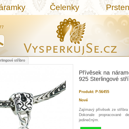
áramky
Čelenky
Prste
77
lingové stříbro
Přívěsek na náram
925 Sterlingové stř
Produkt:
P-56455
Nové
Zajímavý přívěsek ze stříbra
Dokonale propracované de
jedinečným.