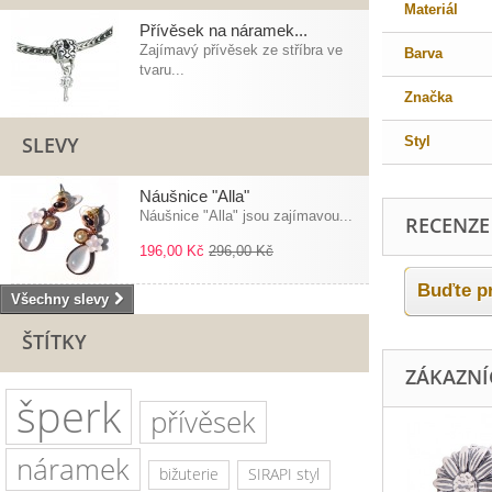
Materiál
Přívěsek na náramek...
Zajímavý přívěsek ze stříbra ve
Barva
tvaru...
Značka
SLEVY
Styl
Náušnice "Alla"
Náušnice "Alla" jsou zajímavou...
RECENZE
196,00 Kč
296,00 Kč
Buďte pr
Všechny slevy
ŠTÍTKY
ZÁKAZNÍC
šperk
přívěsek
náramek
bižuterie
SIRAPI styl