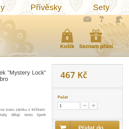
ny
Přívěsky
Sety
0
0
Košík
Seznam přání
467 Kč
ek "Mystery Lock"
íbro
Počet
 ve tvaru zámku s klíčkem.
taily dělají tento šperk
Přidat do