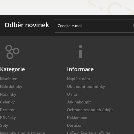
Odběr novinek
Kategorie
Informace
Náušnice
Napište nám
Náhrdelníky
Obchodní podmínky
Náramky
O nás
Čelenky
Jak nakoupit
Prsteny
Ochrana osobních údajů
Přívěsky
Reklamace
Sety
Doručení
Náramky z nové kolekce
Péče o šperky a bižuterii