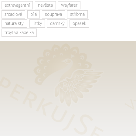
extravagantní
nevěsta
Wayfarer
zrcadlové
bílá
souprava
stříbrná
natura styl
lístky
dámský
opasek
třpytivá kabelka