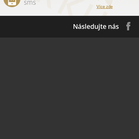
sms
Více zde
Následujte nás