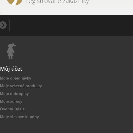
registrované zákazníky
Můj účet
Moje objednávky
Moje vrácené produkty
Moje dobropisy
Moje adresy
Osobní údaje
Moje slevové kupóny