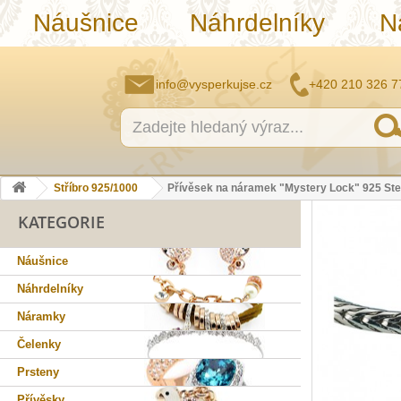
Náušnice
Náhrdelníky
N
info@vysperkujse.cz
+420 210 326 7
Stříbro 925/1000
Přívěsek na náramek "Mystery Lock" 925 Ster
KATEGORIE
Náušnice
Náhrdelníky
Náramky
Čelenky
Prsteny
Přívěsky