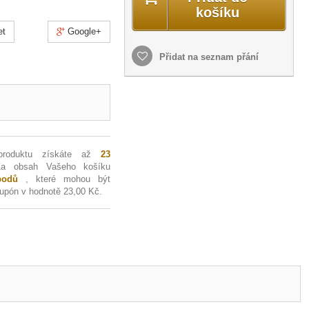
košíku
et
Google+
Přidat na seznam přání
produktu získáte až
23
Za obsah Vašeho košíku
odů
, které mohou být
kupón v hodnotě
23,00 Kč
.