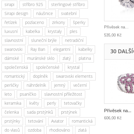
sirapi
stříbro 925
sterlingové stříbro
Sirapi design
náušnice
svatební
řetízek
pozlaceno
zirkony
šperky
Přívěsek na...
luxusní
kabelka
krystaly
ples
535,00 Kč
slavnostní
sluneční brýle
netradiční
swarovski
Ray Ban
elegantní
kabelky
30 DALŠ
dámské
muránské sklo
zlatý
platina
společenská
společenské
krystal
romantický
doplněk
swarovski elements
perličky
náhrdelník
jemný
večerní
leto
psaníčko
slavnostní příležitost
keramika
květy
perly
tetovačky
Přívěsek na...
čelenka
sada prstýnků
prstýnek
606,00 Kč
prstýnky
tetování
Aviator
romantická
do vlasů
ozdoba
rhodiováno
zlatá