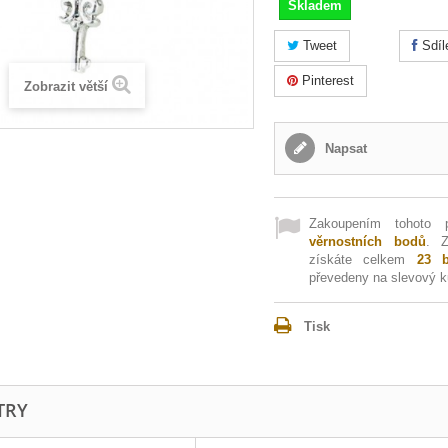
Skladem
Tweet
Sdíl
Pinterest
Zobrazit větší
Napsat
Zakoupením tohoto 
věrnostních bodů
. 
získáte celkem
23
b
převedeny na slevový 
Tisk
TRY