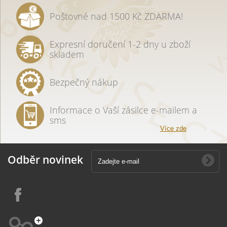
Poštovné nad 1500 Kč ZDARMA!
Expresní doručení 1-2 dny u zboží
skladem
Bezpečný nákup
Informace o Vaší zásilce e-mailem a
sms
Více zde
Odběr novinek