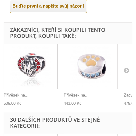
Buďte první a napište svůj názor !
ZÁKAZNÍCI, KTEŘÍ SI KOUPILI TENTO
PRODUKT, KOUPILI TAKÉ:
Přívěsek na...
Přívěsek na...
Zacvak
506,00 Kč
443,00 Kč
479,00
30 DALŠÍCH PRODUKTŮ VE STEJNÉ
KATEGORII: