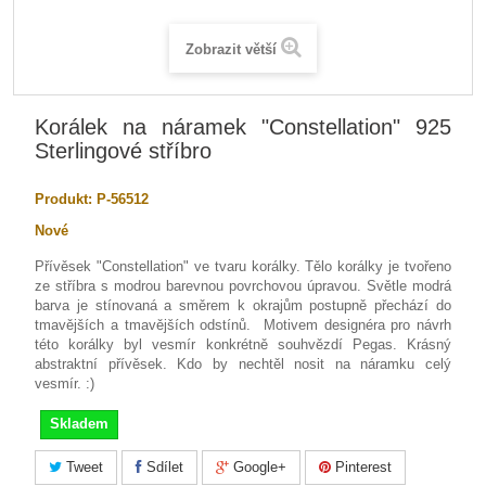
Zobrazit větší
Korálek na náramek "Constellation" 925
Sterlingové stříbro
Produkt:
P-56512
Nové
Přívěsek "Constellation" ve tvaru korálky. Tělo korálky je tvořeno
ze stříbra s modrou barevnou povrchovou úpravou. Světle modrá
barva je stínovaná a směrem k okrajům postupně přechází do
tmavějších a tmavějších odstínů. Motivem designéra pro návrh
této korálky byl vesmír konkrétně souhvězdí Pegas. Krásný
abstraktní přívěsek. Kdo by nechtěl nosit na náramku celý
vesmír. :)
Skladem
Tweet
Sdílet
Google+
Pinterest