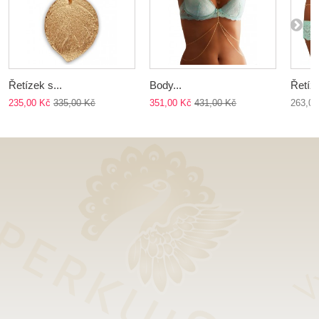
Řetízek s...
Body...
Řetíze
235,00 Kč
335,00 Kč
351,00 Kč
431,00 Kč
263,00