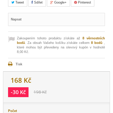
Tweet
Sdílet
Google+
Pinterest
Napsat
Zakoupením tohoto produktu získáte až
8
věrnostních
bodů
. Za obsah Vašeho košíku získáte celkem
8
bodů
,
které mohou být převedeny na slevový kupón v hodnotě
8,00 Kč
.
Tisk
168 Kč
-30 Kč
198 Kč
Počet