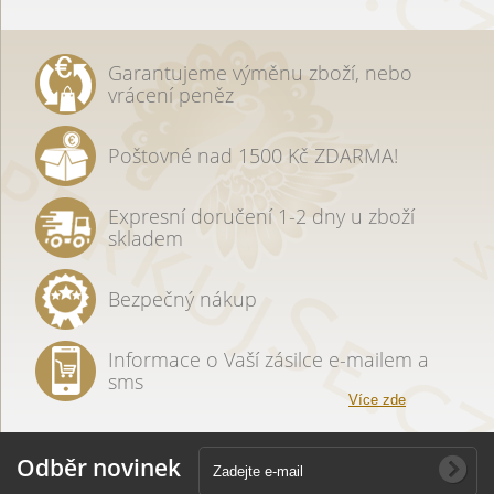
Garantujeme výměnu zboží, nebo
vrácení peněz
Poštovné nad 1500 Kč ZDARMA!
Expresní doručení 1-2 dny u zboží
skladem
Bezpečný nákup
Informace o Vaší zásilce e-mailem a
sms
Více zde
Odběr novinek