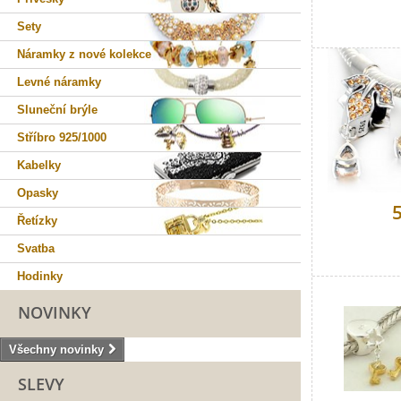
Sety
Náramky z nové kolekce
Levné náramky
Sluneční brýle
Stříbro 925/1000
Kabelky
Opasky
Řetízky
Svatba
Hodinky
NOVINKY
Všechny novinky
SLEVY