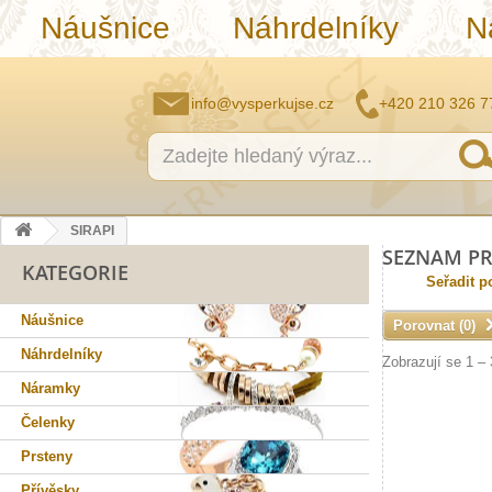
Náušnice
Náhrdelníky
N
info@vysperkujse.cz
+420 210 326 7
SIRAPI
SEZNAM PR
KATEGORIE
Seřadit p
Náušnice
Porovnat (
0
)
Náhrdelníky
Zobrazují se 1 –
Náramky
Čelenky
Prsteny
Přívěsky