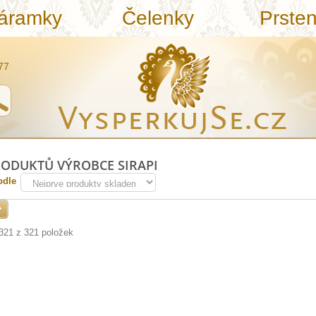
áramky
Čelenky
Prste
77
ODUKTŮ VÝROBCE SIRAPI
odle
 321 z 321 položek