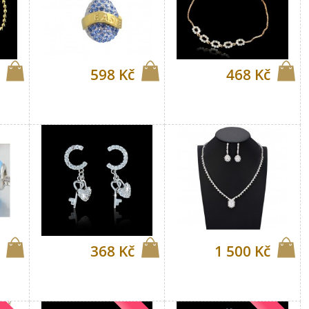
598 Kč
468 Kč
368 Kč
1 500 Kč