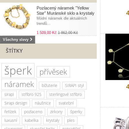
Pozlacený náramek "Yellow
Star" Muránské sklo a krystaly
Módní náramek dle aktuálních
trendů...
1 509,00 Kč
1 862,00 Kč
Všechny slevy
ŠTÍTKY
šperk
přívěsek
náramek
bižuterie
SIRAPI styl
sirapi
stříbro 925
sterlingové stříbro
Sirapi design
náušnice
svatební
řetízek
pozlaceno
zirkony
šperky
luxusní
kabelka
krystaly
ples
slavnostní
sluneční brýle
netradiční