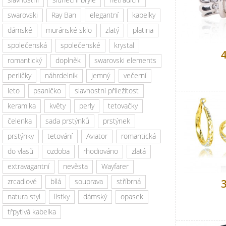
swarovski
Ray Ban
elegantní
kabelky
dámské
muránské sklo
zlatý
platina
společenská
společenské
krystal
romantický
doplněk
swarovski elements
perličky
náhrdelník
jemný
večerní
leto
psaníčko
slavnostní příležitost
keramika
květy
perly
tetovačky
čelenka
sada prstýnků
prstýnek
prstýnky
tetování
Aviator
romantická
do vlasů
ozdoba
rhodiováno
zlatá
extravagantní
nevěsta
Wayfarer
zrcadlové
bílá
souprava
stříbrná
natura styl
lístky
dámský
opasek
třpytivá kabelka