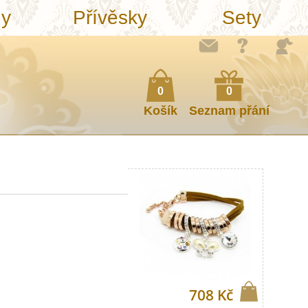
ny
Přívěsky
Sety
0
0
Košík
Seznam přání
708 Kč